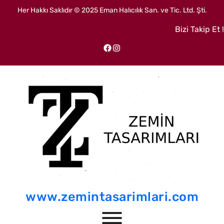
İçeriğe
Her Hakkı Saklıdır © 2025 Eman Halıcılık San. ve Tic. Ltd. Şti.
geç
Bizi Takip Et !
Facebook
Instagram
www.zemintasarimlari.com