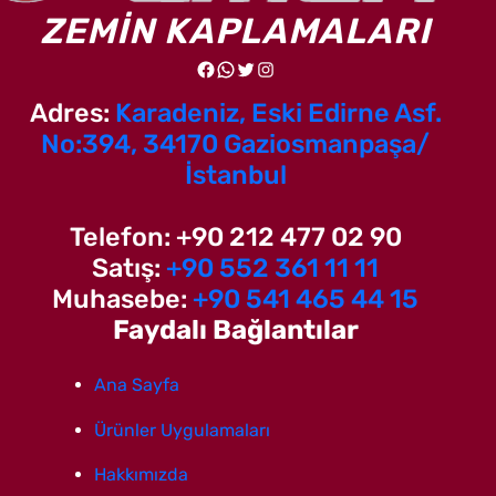
ZEMİN KAPLAMALARI
Facebook
WhatsApp
Twitter
Instagram
Adres:
Karadeniz, Eski Edirne Asf.
No:394, 34170 Gaziosmanpaşa/
İstanbul
Telefon: +90 212 477 02 90
Satış:
+90 552 361 11 11
Muhasebe:
+90 541 465 44 15
Faydalı Bağlantılar
Ana Sayfa
Ürünler Uygulamaları
Hakkımızda