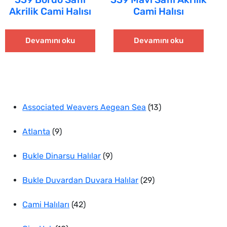
Akrilik Cami Halısı
Cami Halısı
Devamını oku
Devamını oku
13
Associated Weavers Aegean Sea
13
9
ürün
Atlanta
9
ürün
9
Bukle Dinarsu Halılar
9
ürün
29
Bukle Duvardan Duvara Halılar
29
42
ürün
Cami Halıları
42