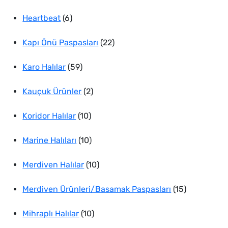
ürün
6
Heartbeat
6
ürün
22
Kapı Önü Paspasları
22
59
ürün
Karo Halılar
59
ürün
2
Kauçuk Ürünler
2
10
ürün
Koridor Halılar
10
ürün
10
Marine Halıları
10
ürün
10
Merdiven Halılar
10
ürün
15
Merdiven Ürünleri/Basamak Paspasları
15
10
ürün
Mihraplı Halılar
10