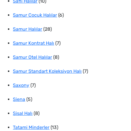
ürün
10
Saflı Halılar
10
ürün
6
Samur Cocuk Halılar
6
28
ürün
Samur Halılar
28
ürün
7
Samur Kontrat Halı
7
8
ürün
Samur Otel Halılar
8
ürün
7
Samur Standart Koleksiyon Halı
7
7
ürün
Saxony
7
5
ürün
Siena
5
ürün
8
Sisal Halı
8
ürün
13
Tatami Minderler
13