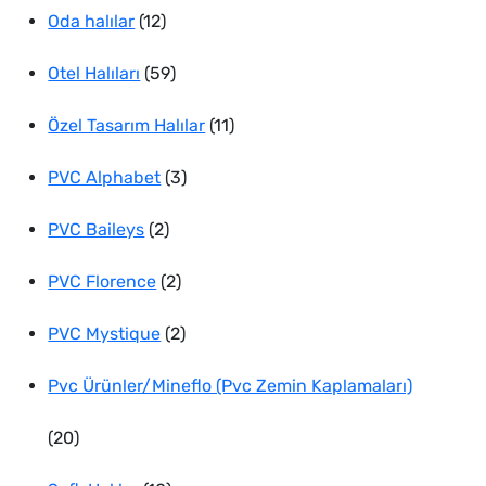
12
ürün
Oda halılar
12
ürün
59
Otel Halıları
59
ürün
11
Özel Tasarım Halılar
11
3
ürün
PVC Alphabet
3
2
ürün
PVC Baileys
2
ürün
2
PVC Florence
2
ürün
2
PVC Mystique
2
ürün
Pvc Ürünler/Mineflo (Pvc Zemin Kaplamaları)
20
20