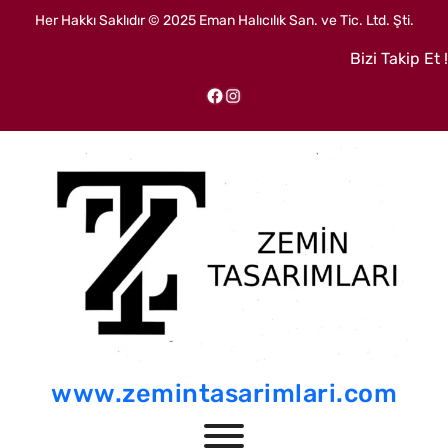
İçeriğe
Her Hakkı Saklıdır © 2025 Eman Halıcılık San. ve Tic. Ltd. Şti.
geç
Bizi Takip Et !
Facebook
Instagram
www.zemintasarimlari.com