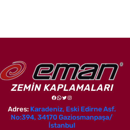
ZEMİN KAPLAMALARI
Facebook
WhatsApp
Twitter
Instagram
Adres:
Karadeniz, Eski Edirne Asf.
No:394, 34170 Gaziosmanpaşa/
İstanbul