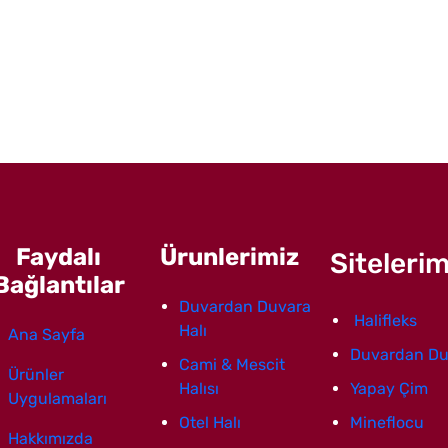
Faydalı
Ürunlerimiz
Sitelerim
Bağlantılar
Duvardan Duvara
Halifleks
Halı
Ana Sayfa
Duvardan Du
Cami & Mescit
Ürünler
Halısı
Yapay Çim
Uygulamaları
Otel Halı
Mineflocu
Hakkımızda