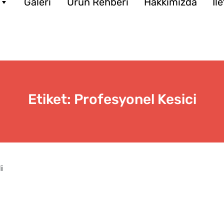
Galeri
Ürün Rehberi
Hakkımızda
İl
Etiket:
Profesyonel Kesici
i