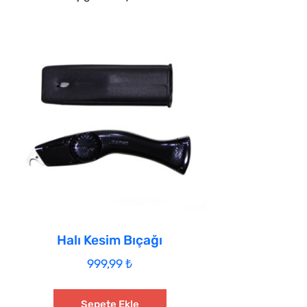
Halı Kesim Bıçağı
999,99
₺
Sepete Ekle