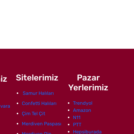
Sitelerimiz
Pazar
iz
Yerlerimiz
Samur Halıları
Trendyol
Confetti Halıları
vara
Amazon
Çim Tel Çit
N11
Merdiven Paspası
PTT
Hepsiburada
Merdiven Dip