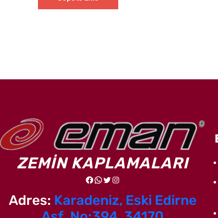
ZEMİN KAPLAMALARI
Facebook
WhatsApp
Twitter
Instagram
Adres:
Karadeniz, Eski Edirne
Asf. No:394, 34170