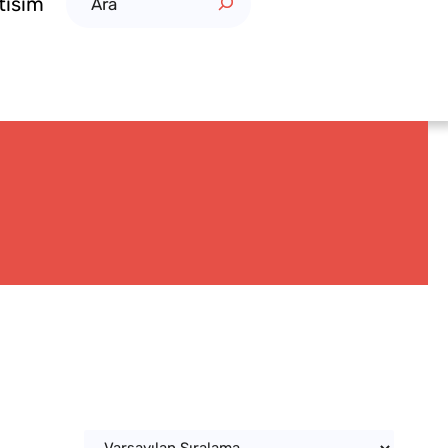
etisim
r
a