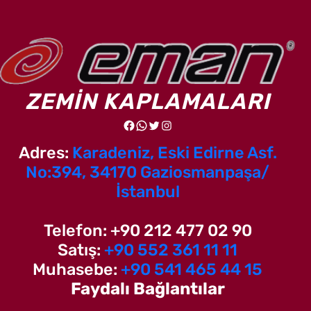
ZEMİN KAPLAMALARI
Facebook
WhatsApp
Twitter
Instagram
Adres:
Karadeniz, Eski Edirne Asf.
No:394, 34170 Gaziosmanpaşa/
İstanbul
Telefon: +90 212 477 02 90
Satış:
+90 552 361 11 11
Muhasebe:
+90 541 465 44 15
Faydalı Bağlantılar