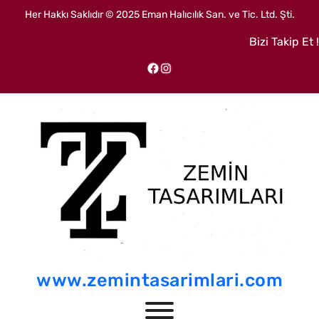
İçeriğe
Her Hakkı Saklıdır © 2025 Eman Halıcılık San. ve Tic. Ltd. Şti.
geç
Bizi Takip Et !
Facebook
Instagram
www.zemintasarimlari.com