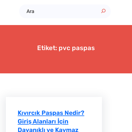
A
r
a
Etiket:
pvc paspas
Kıvırcık Paspas Nedir?
Giriş Alanları İçin
Dayanıklı ve Kaymaz