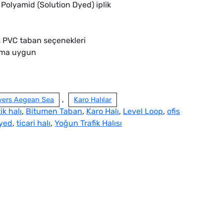
Polyamid (Solution Dyed) iplik
 PVC taban seçenekleri
nıma uygun
,
vers Aegean Sea
Karo Halılar
ik halı
,
Bitumen Taban
,
Karo Halı
,
Level Loop
,
ofis
Dyed
,
ticari halı
,
Yoğun Trafik Halısı