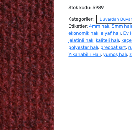
Stok kodu:
5989
Kategoriler:
Duvardan Duvara
Etiketler:
4mm halı
,
5mm hal
ekonomik halı
,
elyaf halı
,
Ev H
jelatinli halı
,
kaliteli halı
,
keçe
polyester halı
,
precoat sırt
,
r
Yıkanabilir Halı
,
yumoş halı
,