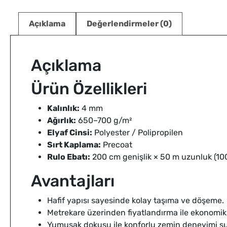
Açıklama
Değerlendirmeler (0)
Açıklama
Ürün Özellikleri
Kalınlık:
4 mm
Ağırlık:
650–700 g/m²
Elyaf Cinsi:
Polyester / Polipropilen
Sırt Kaplama:
Precoat
Rulo Ebatı:
200 cm genişlik × 50 m uzunluk (10
Avantajları
Hafif yapısı sayesinde kolay taşıma ve döşeme.
Metrekare üzerinden fiyatlandırma ile ekonomik
Yumuşak dokusu ile konforlu zemin deneyimi su