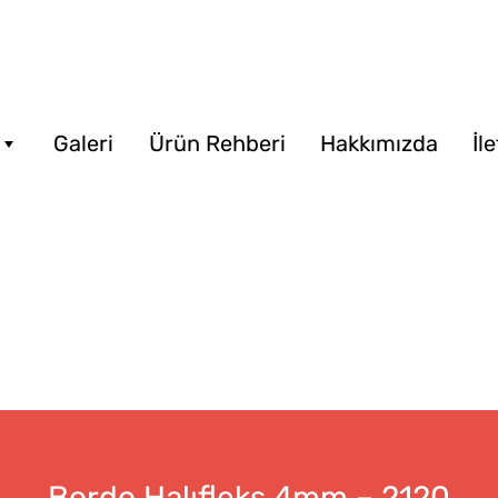
Galeri
Ürün Rehberi
Hakkımızda
İl
Bordo Halıfleks 4mm – 2120