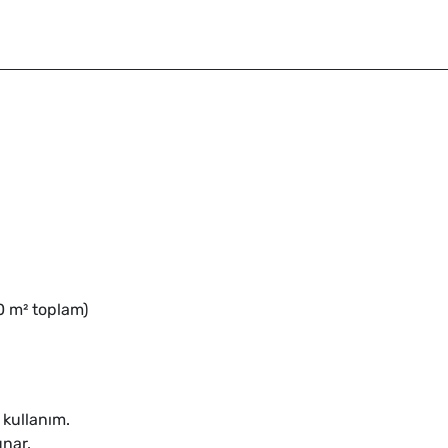
0 m² toplam)
 kullanım.
nar.