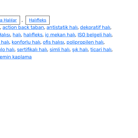
,
 Halılar
Halıfleks
ı
,
action back taban
,
antistatik halı
,
dekoratif halı
,
alısı
,
halı
,
halıfleks
,
iç mekan halı
,
ISO belgeli halı
,
 halı
,
konforlu halı
,
ofis halısı
,
polipropilen halı
,
ulo halı
,
sertifikalı halı
,
simli halı
,
şık halı
,
ticari halı
,
zemin kaplama