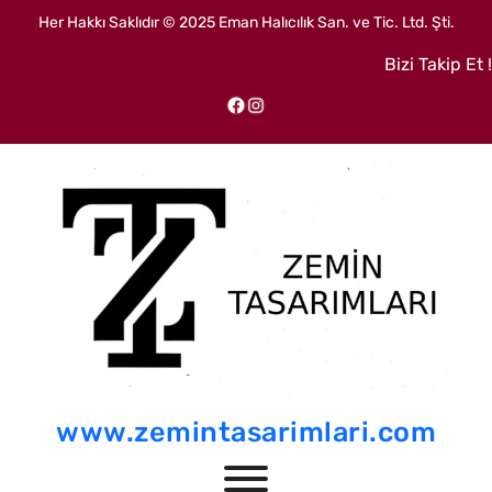
İçeriğe
Her Hakkı Saklıdır © 2025 Eman Halıcılık San. ve Tic. Ltd. Şti.
geç
Bizi Takip Et !
Facebook
Instagram
www.zemintasarimlari.com