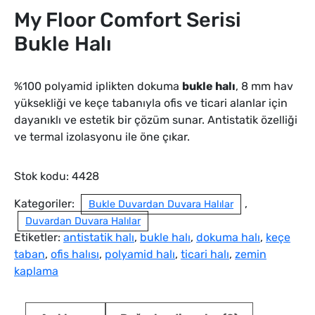
My Floor Comfort Serisi
Bukle Halı
%100 polyamid iplikten dokuma
bukle halı
, 8 mm hav
yüksekliği ve keçe tabanıyla ofis ve ticari alanlar için
dayanıklı ve estetik bir çözüm sunar. Antistatik özelliği
ve termal izolasyonu ile öne çıkar.
Stok kodu:
4428
Kategoriler:
,
Bukle Duvardan Duvara Halılar
Duvardan Duvara Halılar
Etiketler:
antistatik halı
,
bukle halı
,
dokuma halı
,
keçe
taban
,
ofis halısı
,
polyamid halı
,
ticari halı
,
zemin
kaplama