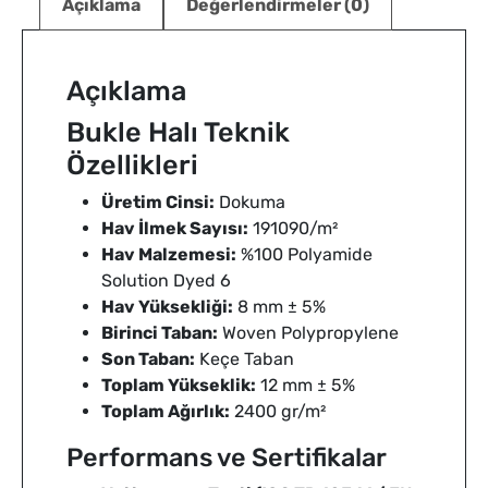
Açıklama
Değerlendirmeler (0)
Açıklama
Bukle Halı Teknik
Özellikleri
Üretim Cinsi:
Dokuma
Hav İlmek Sayısı:
191090/m²
Hav Malzemesi:
%100 Polyamide
Solution Dyed 6
Hav Yüksekliği:
8 mm ± 5%
Birinci Taban:
Woven Polypropylene
Son Taban:
Keçe Taban
Toplam Yükseklik:
12 mm ± 5%
Toplam Ağırlık:
2400 gr/m²
Performans ve Sertifikalar