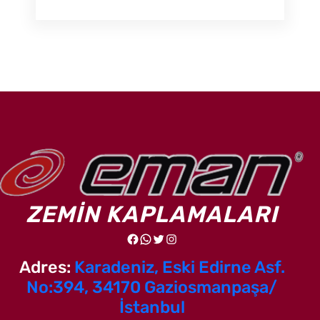
ZEMİN KAPLAMALARI
Facebook
WhatsApp
Twitter
Instagram
Adres:
Karadeniz, Eski Edirne Asf.
No:394, 34170 Gaziosmanpaşa/
İstanbul