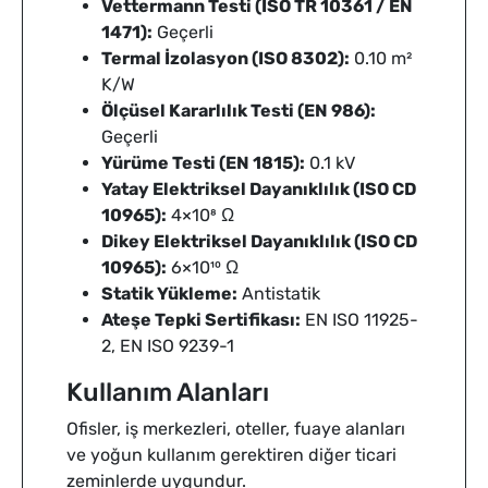
Vettermann Testi (ISO TR 10361 / EN
1471):
Geçerli
Termal İzolasyon (ISO 8302):
0.10 m²
K/W
Ölçüsel Kararlılık Testi (EN 986):
Geçerli
Yürüme Testi (EN 1815):
0.1 kV
Yatay Elektriksel Dayanıklılık (ISO CD
10965):
4×10⁸ Ω
Dikey Elektriksel Dayanıklılık (ISO CD
10965):
6×10¹⁰ Ω
Statik Yükleme:
Antistatik
Ateşe Tepki Sertifikası:
EN ISO 11925-
2, EN ISO 9239-1
Kullanım Alanları
Ofisler, iş merkezleri, oteller, fuaye alanları
ve yoğun kullanım gerektiren diğer ticari
zeminlerde uygundur.